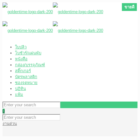
ขายดี
ขายดี
ขายดี
ขายดี
ใบปลิว
โบชัวร์/แผ่นพับ
หนังสือ
กล่อง/บรรจุภัณฑ์
สติ๊กเกอร์
บัตรพลาสติก
ซองจดหมาย
ปฏิทิน
แฟ้ม
0
งานด่วน