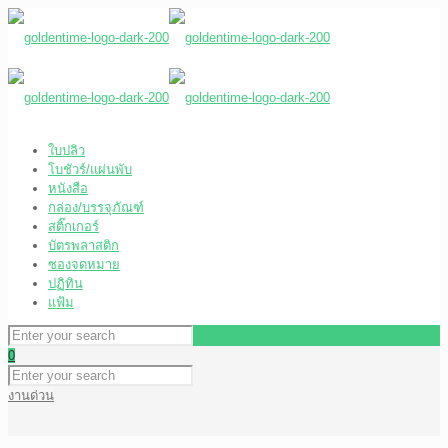
ใบปลิว
โบชัวร์/แผ่นพับ
หนังสือ
กล่อง/บรรจุภัณฑ์
สติ๊กเกอร์
บัตรพลาสติก
ซองจดหมาย
ปฏิทิน
แฟ้ม
0
งานด่วน